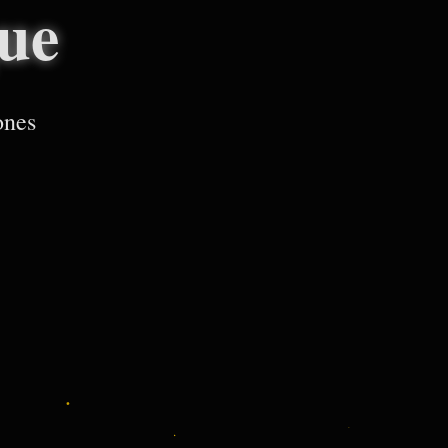
ue
ones